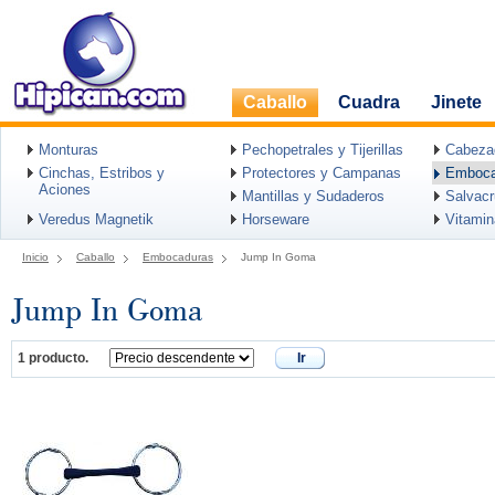
Caballo
Cuadra
Jinete
Monturas
Pechopetrales y Tijerillas
Cabeza
Cinchas, Estribos y
Protectores y Campanas
Emboca
Aciones
Mantillas y Sudaderos
Salvac
Veredus Magnetik
Horseware
Vitami
Inicio
Caballo
Embocaduras
Jump In Goma
Jump In Goma
1 producto.
Ir