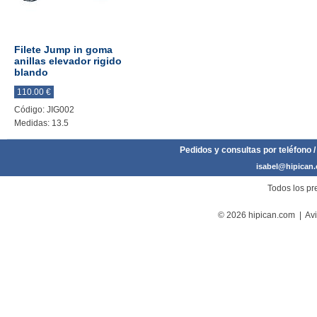
Filete Jump in goma
anillas elevador rigido
blando
110.00 €
Código: JIG002
Medidas: 13.5
Pedidos y consultas por teléfono /
isabel@hipican
Todos los pre
© 2026 hipican.com |
Avi