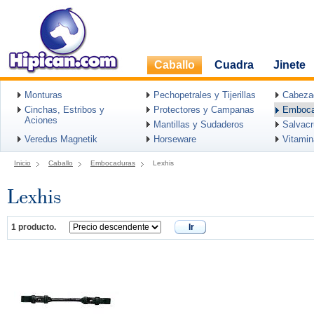
Caballo
Cuadra
Jinete
Monturas
Pechopetrales y Tijerillas
Cabeza
Cinchas, Estribos y
Protectores y Campanas
Emboca
Aciones
Mantillas y Sudaderos
Salvac
Veredus Magnetik
Horseware
Vitami
Inicio
Caballo
Embocaduras
Lexhis
Lexhis
1 producto.
Ir