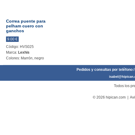
Correa puente para
pelham cuero con
ganchos
9.00 €
Código: HVS025
Marca:
Lexhis
Colores: Marrón, negro
Pedidos y consultas por teléfono /
isabel@hipican
Todos los pre
© 2026 hipican.com |
Avi