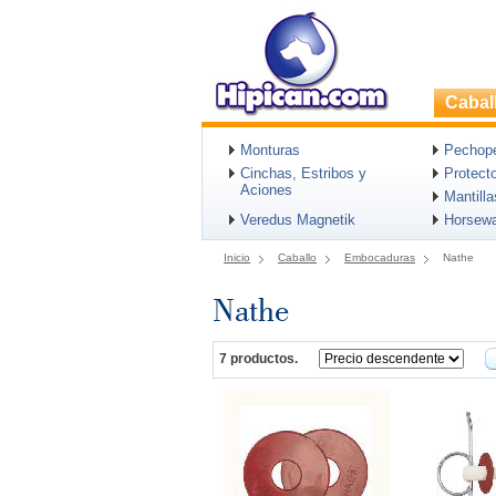
Cabal
Monturas
Pechopet
Cinchas, Estribos y
Protect
Aciones
Mantill
Veredus Magnetik
Horsew
Inicio
Caballo
Embocaduras
Nathe
Nathe
7 productos.