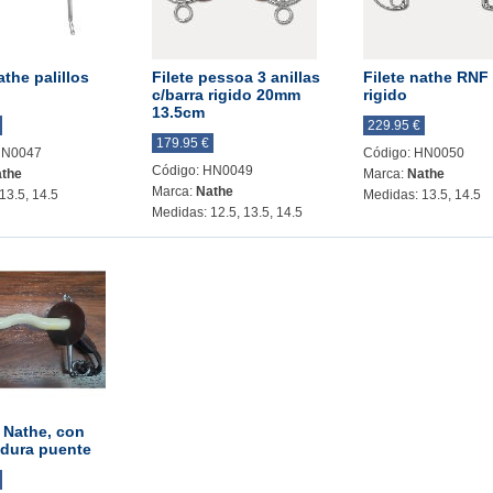
athe palillos
Filete pessoa 3 anillas
Filete nathe RN
c/barra rigido 20mm
rigido
13.5cm
229.95 €
179.95 €
HN0047
Código: HN0050
Código: HN0049
the
Marca:
Nathe
Marca:
Nathe
13.5, 14.5
Medidas: 13.5, 14.5
Medidas: 12.5, 13.5, 14.5
Nathe, con
dura puente