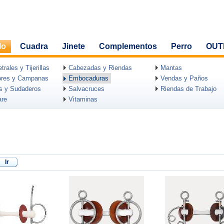
lo
Cuadra
Jinete
Complementos
Perro
OUT
rales y Tijerillas
Cabezadas y Riendas
Mantas
ores y Campanas
Embocaduras
Vendas y Paños
as y Sudaderos
Salvacruces
Riendas de Trabajo
are
Vitaminas
Ir