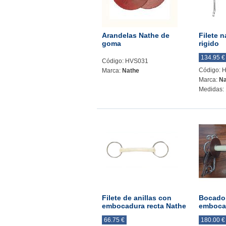
Arandelas Nathe de
Filete n
goma
rigido
134.95 €
Código: HVS031
Código: 
Marca:
Nathe
Marca:
Na
Medidas: 
Filete de anillas con
Bocado 
embocadura recta Nathe
emboca
66.75 €
180.00 €