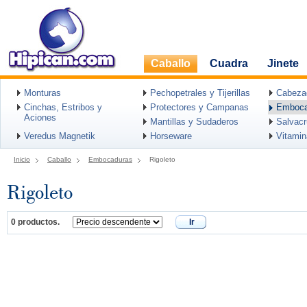
Caballo
Cuadra
Jinete
Monturas
Pechopetrales y Tijerillas
Cabeza
Cinchas, Estribos y
Protectores y Campanas
Emboca
Aciones
Mantillas y Sudaderos
Salvac
Veredus Magnetik
Horseware
Vitami
Inicio
Caballo
Embocaduras
Rigoleto
Rigoleto
0 productos.
Ir