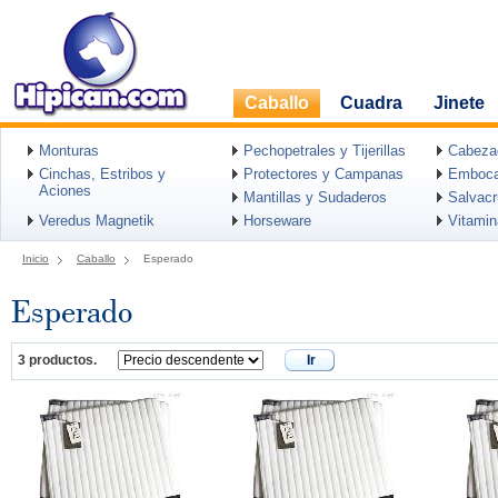
Caballo
Cuadra
Jinete
Monturas
Pechopetrales y Tijerillas
Cabeza
Cinchas, Estribos y
Protectores y Campanas
Emboca
Aciones
Mantillas y Sudaderos
Salvac
Veredus Magnetik
Horseware
Vitami
Inicio
Caballo
Esperado
Esperado
3 productos.
Ir