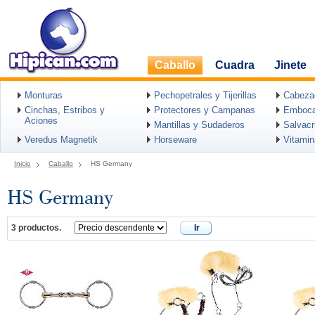
Caballo
Cuadra
Jinete
Monturas
Pechopetrales y Tijerillas
Cabeza
Cinchas, Estribos y
Protectores y Campanas
Emboca
Aciones
Mantillas y Sudaderos
Salvac
Veredus Magnetik
Horseware
Vitami
Inicio
Caballo
HS Germany
HS Germany
3 productos.
Ir