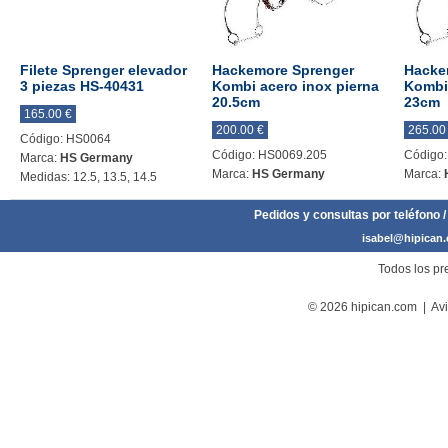
Filete Sprenger elevador
Hackemore Sprenger
Hacke
3 piezas HS-40431
Kombi acero inox pierna
Kombi 
20.5cm
23cm
165.00 €
200.00 €
265.00
Código: HS0064
Código: HS0069.205
Código
Marca:
HS Germany
Marca:
HS Germany
Marca:
Medidas: 12.5, 13.5, 14.5
Pedidos y consultas por teléfono /
isabel@hipican
Todos los pre
© 2026 hipican.com |
Avi