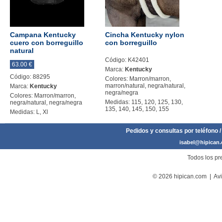
Campana Kentucky
Cincha Kentucky nylon
cuero con borreguillo
con borreguillo
natural
Código: K42401
63.00 €
Marca:
Kentucky
Código: 88295
Colores: Marron/marron,
marron/natural, negra/natural,
Marca:
Kentucky
negra/negra
Colores: Marron/marron,
Medidas: 115, 120, 125, 130,
negra/natural, negra/negra
135, 140, 145, 150, 155
Medidas: L, Xl
Pedidos y consultas por teléfono /
isabel@hipican
Todos los pre
© 2026 hipican.com |
Avi