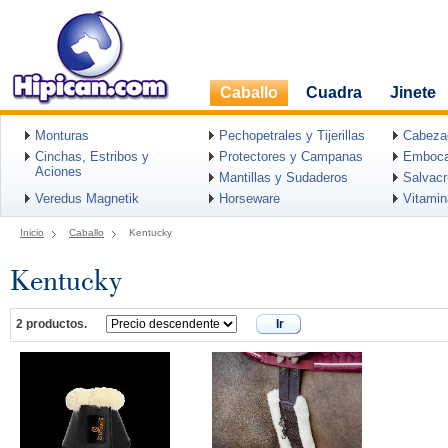
Caballo
Cuadra
Jinete
Monturas
Pechopetrales y Tijerillas
Cabeza
Cinchas, Estribos y
Protectores y Campanas
Emboca
Aciones
Mantillas y Sudaderos
Salvac
Veredus Magnetik
Horseware
Vitami
Inicio
Caballo
Kentucky
Kentucky
2 productos.
Ir