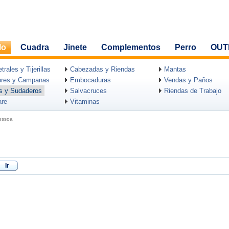
lo
Cuadra
Jinete
Complementos
Perro
OUT
rales y Tijerillas
Cabezadas y Riendas
Mantas
ores y Campanas
Embocaduras
Vendas y Paños
as y Sudaderos
Salvacruces
Riendas de Trabajo
are
Vitaminas
essoa
Ir