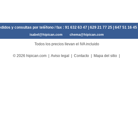
didos y consultas por teléfono / fax :
91 632 63 47
| 629 21 77 25 | 647 51 16 45
isabel@hipican.com
chema@hipican.com
Todos los precios llevan el IVA incluido
© 2026 hipican.com |
Aviso legal
|
Contacto
|
Mapa del sitio
|