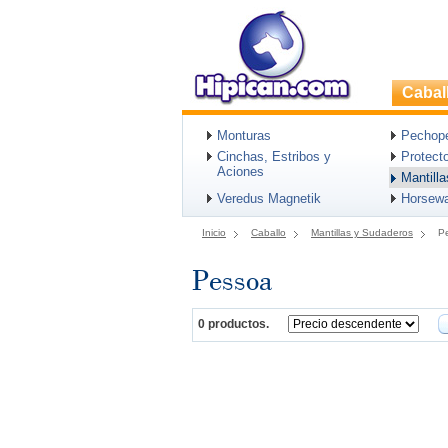
Cabal
Monturas
Pechopet
Cinchas, Estribos y
Protect
Aciones
Mantill
Veredus Magnetik
Horsew
Inicio
Caballo
Mantillas y Sudaderos
P
Pessoa
0 productos.