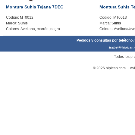
Montura Suhis Tejana 7DEC
Montura Suhis T
Código: MT0012
Código: MT0013
Marca:
Suhis
Marca:
Suhis
Colores: Avellana, marrón, negro
Colores: Avellana/ave
Pedidos y consultas por teléfono /
isabel@hipican
Todos los pre
© 2026 hipican.com |
Avi