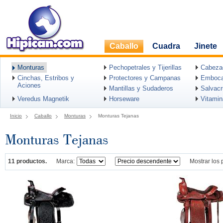
Caballo
Cuadra
Jinete
Monturas
Pechopetrales y Tijerillas
Cabeza
Cinchas, Estribos y
Protectores y Campanas
Emboca
Aciones
Mantillas y Sudaderos
Salvac
Veredus Magnetik
Horseware
Vitami
Inicio
Caballo
Monturas
Monturas Tejanas
Monturas Tejanas
11 productos.
Marca:
Mostrar los 