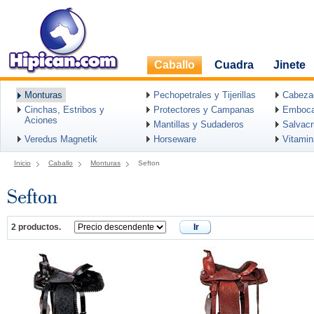
Caballo
Cuadra
Jinete
Monturas
Pechopetrales y Tijerillas
Cabeza
Cinchas, Estribos y
Protectores y Campanas
Emboca
Aciones
Mantillas y Sudaderos
Salvac
Veredus Magnetik
Horseware
Vitami
Inicio
Caballo
Monturas
Sefton
Sefton
2 productos.
Ir