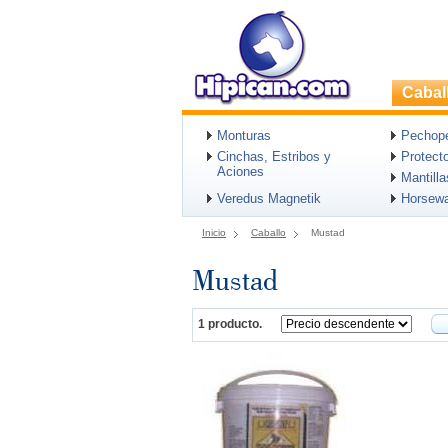
Cabal
Monturas
Pechopet
Cinchas, Estribos y
Protect
Aciones
Mantill
Veredus Magnetik
Horsew
Inicio
Caballo
Mustad
Mustad
1 producto.