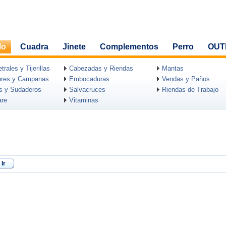
lo
Cuadra
Jinete
Complementos
Perro
OUT
rales y Tijerillas
Cabezadas y Riendas
Mantas
ores y Campanas
Embocaduras
Vendas y Paños
as y Sudaderos
Salvacruces
Riendas de Trabajo
are
Vitaminas
Ir