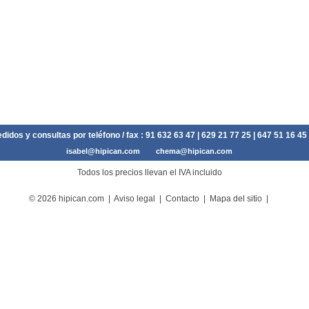
didos y consultas por teléfono / fax :
91 632 63 47
| 629 21 77 25 | 647 51 16 45
isabel@hipican.com
chema@hipican.com
Todos los precios llevan el IVA incluido
© 2026 hipican.com |
Aviso legal
|
Contacto
|
Mapa del sitio
|