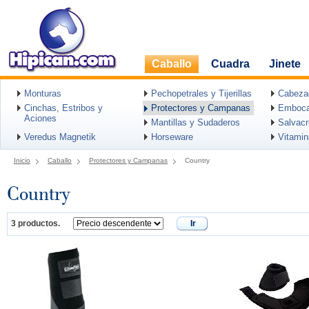
Caballo
Cuadra
Jinete
Monturas
Pechopetrales y Tijerillas
Cabeza
Cinchas, Estribos y
Protectores y Campanas
Emboca
Aciones
Mantillas y Sudaderos
Salvac
Veredus Magnetik
Horseware
Vitami
Inicio
Caballo
Protectores y Campanas
Country
Country
3 productos.
Ir