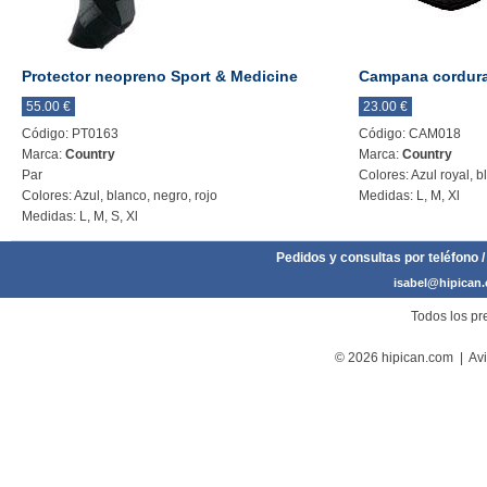
Protector neopreno Sport & Medicine
Campana cordur
55.00 €
23.00 €
Código: PT0163
Código: CAM018
Marca:
Country
Marca:
Country
Par
Colores: Azul royal, b
Colores: Azul, blanco, negro, rojo
Medidas: L, M, Xl
Medidas: L, M, S, Xl
Pedidos y consultas por teléfono /
isabel@hipican
Todos los pre
© 2026 hipican.com |
Avi