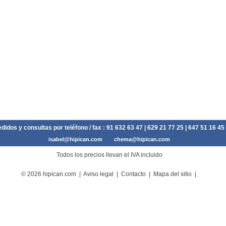
didos y consultas por teléfono / fax :
91 632 63 47
| 629 21 77 25 | 647 51 16 45
isabel@hipican.com
chema@hipican.com
Todos los precios llevan el IVA incluido
© 2026 hipican.com |
Aviso legal
|
Contacto
|
Mapa del sitio
|