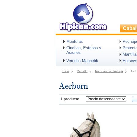
Cabal
Monturas
Pechopet
Cinchas, Estribos y
Protect
Aciones
Mantill
Veredus Magnetik
Horsew
Inicio
Caballo
Riendas de Trabajo
Aer
Aerborn
1 producto.