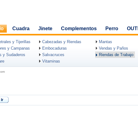
lo
Cuadra
Jinete
Complementos
Perro
OUT
rales y Tijerillas
Cabezadas y Riendas
Mantas
ores y Campanas
Embocaduras
Vendas y Paños
as y Sudaderos
Salvacruces
Riendas de Trabajo
are
Vitaminas
born
Ir