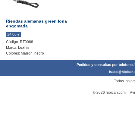
Riendas alemanas green lona
engomada
24.00 €
Código: RT0088
Marca:
Lexhis
Colores: Marron, negro
Pedidos y consultas por teléfono /
isabel@hipican
Todos los pre
© 2026 hipican.com |
Avi