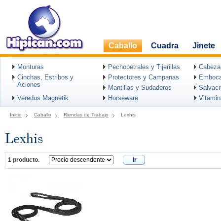
Caballo
Cuadra
Jinete
Monturas
Pechopetrales y Tijerillas
Cabeza
Cinchas, Estribos y
Protectores y Campanas
Emboca
Aciones
Mantillas y Sudaderos
Salvac
Veredus Magnetik
Horseware
Vitami
Inicio
Caballo
Riendas de Trabajo
Lexhis
Lexhis
1 producto.
Ir