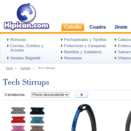
Caballo
Cuadra
Jinete
Monturas
Pechopetrales y Tijerillas
Cabeza
Cinchas, Estribos y
Protectores y Campanas
Emboca
Aciones
Mantillas y Sudaderos
Salvac
Veredus Magnetik
Horseware
Vitami
Inicio
Caballo
Tech Stirrups
Tech Stirrups
3 productos.
Ir