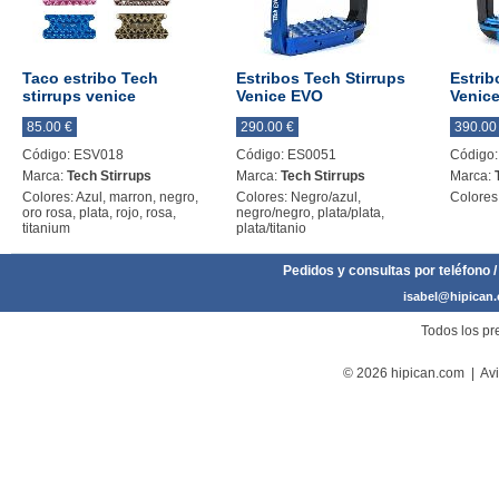
Taco estribo Tech
Estribos Tech Stirrups
Estrib
stirrups venice
Venice EVO
Venic
85.00 €
290.00 €
390.00
Código: ESV018
Código: ES0051
Código
Marca:
Tech Stirrups
Marca:
Tech Stirrups
Marca:
Colores: Azul, marron, negro,
Colores: Negro/azul,
Colores:
oro rosa, plata, rojo, rosa,
negro/negro, plata/plata,
titanium
plata/titanio
Pedidos y consultas por teléfono /
isabel@hipican
Todos los pre
© 2026 hipican.com |
Avi