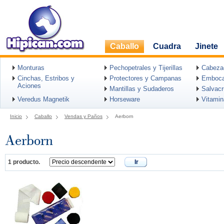
Caballo
Cuadra
Jinete
Monturas
Pechopetrales y Tijerillas
Cabeza
Cinchas, Estribos y
Protectores y Campanas
Emboca
Aciones
Mantillas y Sudaderos
Salvac
Veredus Magnetik
Horseware
Vitami
Inicio
Caballo
Vendas y Paños
Aerborn
Aerborn
1 producto.
Ir