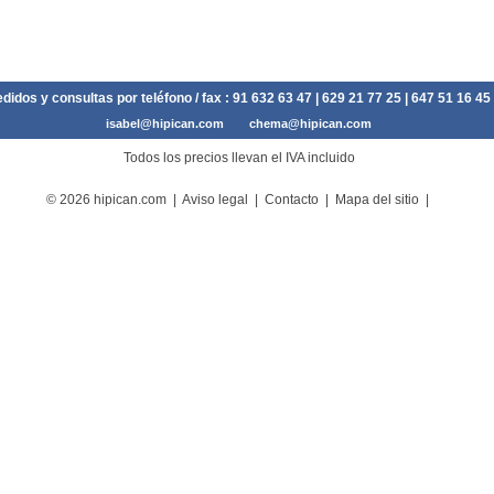
didos y consultas por teléfono / fax :
91 632 63 47
| 629 21 77 25 | 647 51 16 45
isabel@hipican.com
chema@hipican.com
Todos los precios llevan el IVA incluido
© 2026 hipican.com |
Aviso legal
|
Contacto
|
Mapa del sitio
|