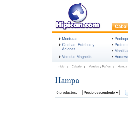
Cabal
Monturas
Pechopet
Cinchas, Estribos y
Protect
Aciones
Mantill
Veredus Magnetik
Horsew
Inicio
Caballo
Vendas y Paños
Hampa
Hampa
0 productos.