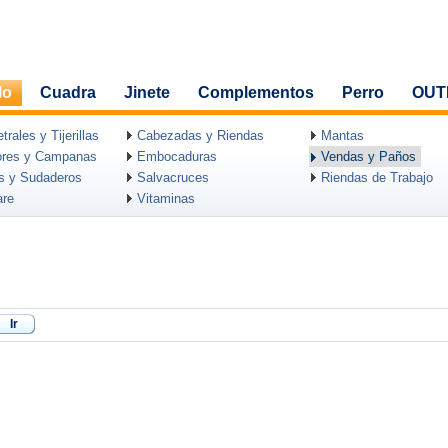
lo
Cuadra
Jinete
Complementos
Perro
OUT
rales y Tijerillas
Cabezadas y Riendas
Mantas
ores y Campanas
Embocaduras
Vendas y Paños
as y Sudaderos
Salvacruces
Riendas de Trabajo
are
Vitaminas
Ir