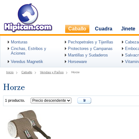
Caballo
Cuadra
Jinete
Monturas
Pechopetrales y Tijerillas
Cabeza
Cinchas, Estribos y
Protectores y Campanas
Emboca
Aciones
Mantillas y Sudaderos
Salvac
Veredus Magnetik
Horseware
Vitami
Inicio
Caballo
Vendas y Paños
Horze
Horze
1 producto.
Ir