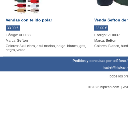
Vendas con tejido polar
Venda Sefton de 
33.00 €
23.00 €
Código: VE0022
Código: VE0037
Marca:
Sefton
Marca:
Sefton
Colores: Azul claro, azul marino, beige, blanco, gris,
Colores: Blanco, burd
negro, verde
Pedidos y consultas por teléfono /
isabel@hipican
Todos los pre
© 2026 hipican.com |
Avi