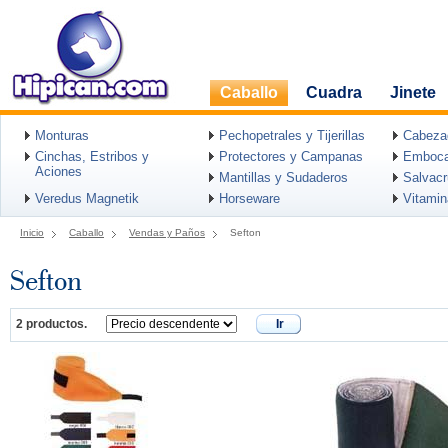
Caballo
Cuadra
Jinete
Monturas
Pechopetrales y Tijerillas
Cabeza
Cinchas, Estribos y
Protectores y Campanas
Emboca
Aciones
Mantillas y Sudaderos
Salvac
Veredus Magnetik
Horseware
Vitami
Inicio
Caballo
Vendas y Paños
Sefton
Sefton
2 productos.
Ir