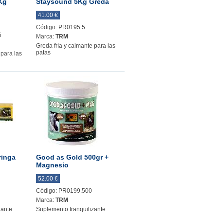
Kg
Staysound 5Kg Greda
41.00 €
Código: PR0195.5
5
Marca:
TRM
Greda fría y calmante para las
patas
 para las
ringa
Good as Gold 500gr +
Magnesio
52.00 €
Código: PR0199.500
Marca:
TRM
zante
Suplemento tranquilizante