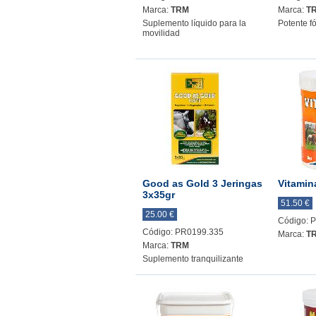
Marca:
TRM
Marca:
T
Suplemento líquido para la
Potente f
movilidad
Good as Gold 3 Jeringas
Vitamin
3x35gr
51.50 €
25.00 €
Código: 
Código: PR0199.335
Marca:
T
Marca:
TRM
Suplemento tranquilizante