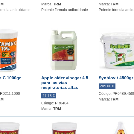
RM
Marca:
TRM
Marca:
TRM
órmula antioxidante
Potente fórmula antioxidante
Potente fórmula antio
a C 1000gr
Apple cider vinegar 4.5
Synbiovit 4500gr
para las vias
205.00 €
respiratorias altas
PR0211.1000
Código: PR0489.450
27.78 €
RM
Marca:
TRM
Código: PR0404
Marca:
TRM