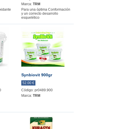
Marca:
TRM
xidante
Para una óptima Conformación
y un correcto desarrollo
esquelético
Synbiovit 900gr
52.00 €
0
Código: pr0489.900
Marca:
TRM