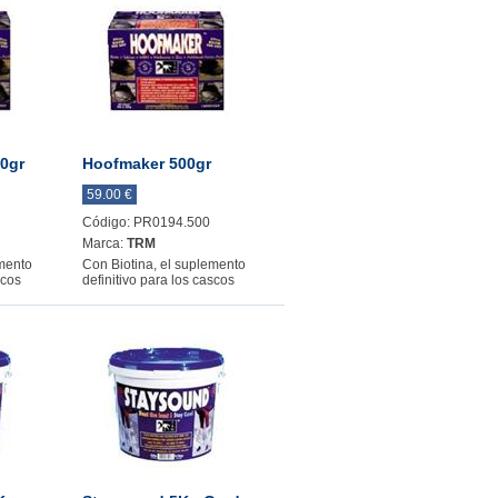
0gr
Hoofmaker 500gr
59.00 €
Código: PR0194.500
Marca:
TRM
emento
Con Biotina, el suplemento
scos
definitivo para los cascos