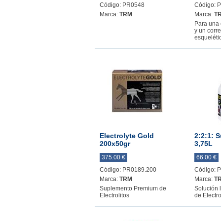
Código: PR0548
Código: 
Marca:
TRM
Marca:
T
Para una
y un corre
esqueléti
Electrolyte Gold
2:2:1: 
200x50gr
3,75L
375.00 €
66.00 €
Código: PR0189.200
Código: 
Marca:
TRM
Marca:
T
Suplemento Premium de
Solución l
Electrolitos
de Electro