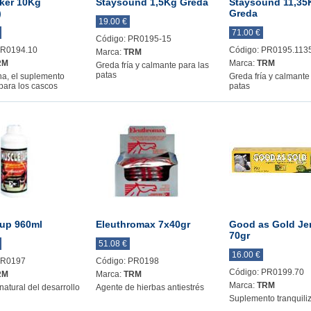
ker 10Kg
Staysound 1,5Kg Greda
Staysound 11,35
)
Greda
19.00 €
71.00 €
Código: PR0195-15
PR0194.10
Código: PR0195.113
Marca:
TRM
RM
Marca:
TRM
Greda fría y calmante para las
patas
na, el suplemento
Greda fría y calmante
 para los cascos
patas
up 960ml
Eleuthromax 7x40gr
Good as Gold Je
70gr
51.08 €
16.00 €
PR0197
Código: PR0198
Código: PR0199.70
RM
Marca:
TRM
Marca:
TRM
natural del desarrollo
Agente de hierbas antiestrés
Suplemento tranquili