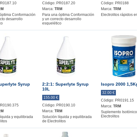
PR0187.10
Código: PR0187.20
Código: PR0188
RM
Marca:
TRM
Marca:
TRM
 óptima Conformación
Para una óptima Conformación
Electrolitos rápidos e
cto desarrollo
y un correcto desarrollo
co
esquelético
Superlyte Syrup
2:2:1: Superlyte Syrup
Isopro 2000 1,5K
10L
32.00 €
155.00 €
Código: PR0191.15
PR0190.375
Código: PR0190.10
Marca:
TRM
RM
Marca:
TRM
Suplemento Isotónico
Electrolitos
íquida y equilibrada
Solución líquida y equilibrada
litos
de Electrolitos