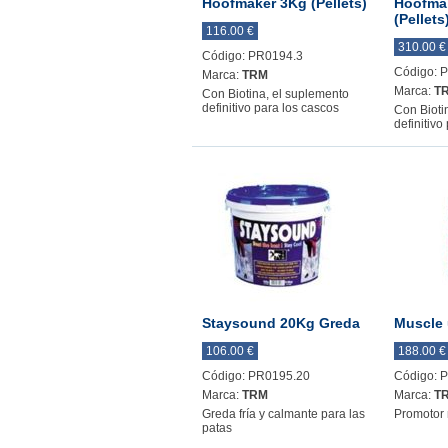
Hoofmaker 3Kg (Pellets)
Hoofma
(Pellets
116.00 €
310.00 €
Código: PR0194.3
Código: 
Marca:
TRM
Marca:
T
Con Biotina, el suplemento
definitivo para los cascos
Con Bioti
definitivo
Staysound 20Kg Greda
Muscle 
106.00 €
188.00 €
Código: PR0195.20
Código: 
Marca:
TRM
Marca:
T
Greda fría y calmante para las
Promotor 
patas