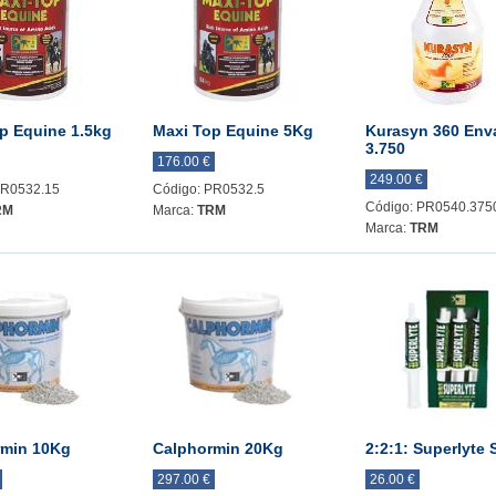
p Equine 1.5kg
Maxi Top Equine 5Kg
Kurasyn 360 Env
3.750
176.00 €
249.00 €
PR0532.15
Código: PR0532.5
Código: PR0540.375
RM
Marca:
TRM
Marca:
TRM
rmin 10Kg
Calphormin 20Kg
2:2:1: Superlyte 
297.00 €
26.00 €