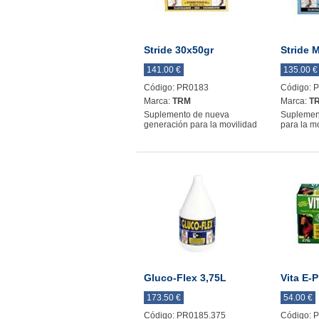
Stride 30x50gr
Stride 
141.00 €
135.00 €
Código: PR0183
Código: 
Marca:
TRM
Marca:
T
Suplemento de nueva
Suplemen
generación para la movilidad
para la m
Gluco-Flex 3,75L
Vita E-P
173.50 €
54.00 €
Código: PR0185.375
Código: 