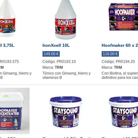
l 3,75L
IronXcell 10L
Hoofmaker 60 x 2
149.00 €
116.00 €
PR0193.375
Código: PR0193.10
Código: PR0194.20
RM
Marca:
TRM
Marca:
TRM
n Ginseng, hierro y
Tónico con Ginseng, hierro y
Con Biotina, el supl
 B
vitaminas B
definitivo para los ca