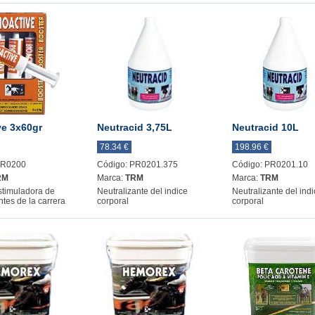
ve 3x60gr
Neutracid 3,75L
Neutracid 10L
78.34 €
198.96 €
PR0200
Código: PR0201.375
Código: PR0201.10
RM
Marca:
TRM
Marca:
TRM
stimuladora de
Neutralizante del indice
Neutralizante del ind
ntes de la carrera
corporal
corporal