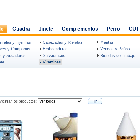
lo
Cuadra
Jinete
Complementos
Perro
OUT
rales y Tijerillas
Cabezadas y Riendas
Mantas
ores y Campanas
Embocaduras
Vendas y Paños
as y Sudaderos
Salvacruces
Riendas de Trabajo
are
Vitaminas
Mostrar los productos:
Ir