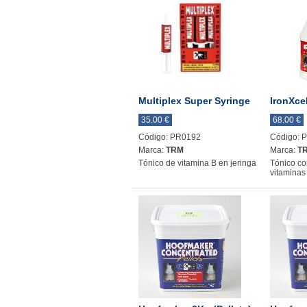
Multiplex Super Syringe
IronXcel
35.00 €
68.00 €
Código: PR0192
Código: 
Marca:
TRM
Marca:
T
Tónico de vitamina B en jeringa
Tónico co
vitaminas