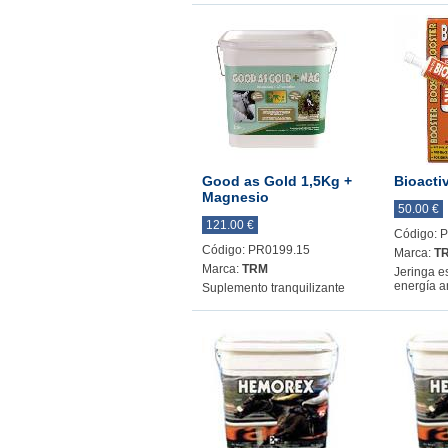
Good as Gold 1,5Kg +
Bioacti
Magnesio
50.00 €
121.00 €
Código: 
Código: PR0199.15
Marca:
T
Marca:
TRM
Jeringa e
energía a
Suplemento tranquilizante