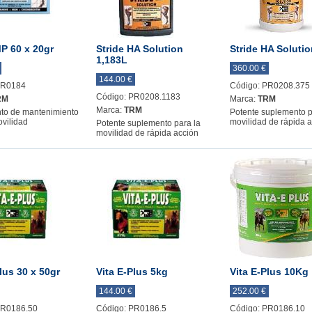
MP 60 x 20gr
Stride HA Solution
Stride HA Solutio
1,183L
360.00 €
144.00 €
PR0184
Código: PR0208.375
Código: PR0208.1183
RM
Marca:
TRM
Marca:
TRM
to de mantenimiento
Potente suplemento p
ovilidad
movilidad de rápida 
Potente suplemento para la
movilidad de rápida acción
lus 30 x 50gr
Vita E-Plus 5kg
Vita E-Plus 10Kg
144.00 €
252.00 €
PR0186.50
Código: PR0186.5
Código: PR0186.10