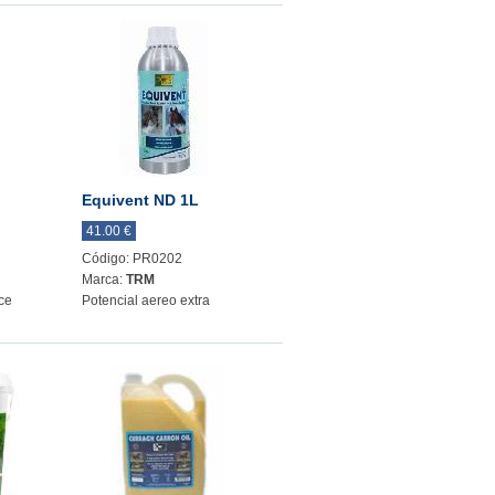
Equivent ND 1L
41.00 €
Código: PR0202
Marca:
TRM
ice
Potencial aereo extra