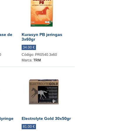
ase de
Kurasyn PB jeringas
3x60gr
34.00 €
0
Código: PR0540.3x60
Marca:
TRM
Syringe
Electrolyte Gold 30x50gr
81.00 €