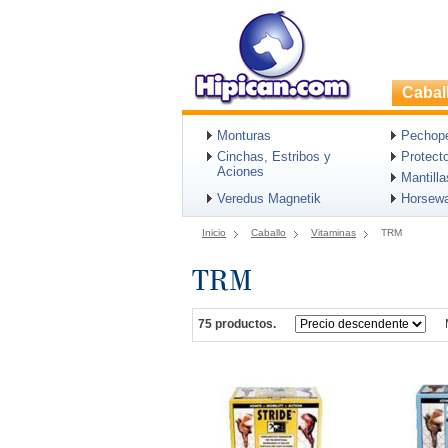
Cabal
Monturas
Pechopet
Cinchas, Estribos y
Protect
Aciones
Mantill
Veredus Magnetik
Horsew
Inicio
Caballo
Vitaminas
TRM
TRM
75 productos.