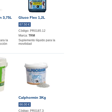
n 3,75L
Gluco Flex 1,2L
67.50 €
Código: PR0185.12
Marca:
TRM
ara la
Suplemento líquido para la
acción
movilidad
Calphormin 3Kg
66.00 €
Código: PR0187.3