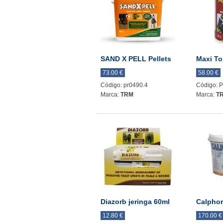
SAND X PELL Pellets
Maxi To
73.00 €
58.00 €
Código: pr0490.4
Código: 
Marca:
TRM
Marca:
T
Diazorb jeringa 60ml
Calpho
12.80 €
170.00 €