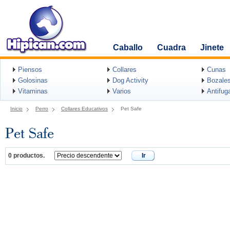
Caballo
Cuadra
Jinete
Piensos
Collares
Cunas
Golosinas
Dog Activity
Bozale
Vitaminas
Varios
Antifug
Inicio
Perro
Collares Educativos
Pet Safe
Pet Safe
0 productos.
Ir