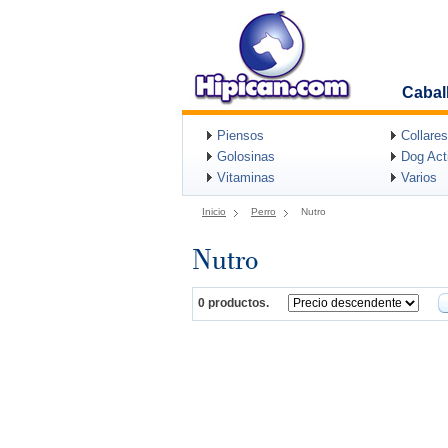
Cabal
Piensos
Collares
Golosinas
Dog Acti
Vitaminas
Varios
Inicio
Perro
Nutro
Nutro
0 productos.