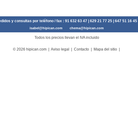
didos y consultas por teléfono / fax :
91 632 63 47
| 629 21 77 25 | 647 51 16 45
isabel@hipican.com
chema@hipican.com
Todos los precios llevan el IVA incluido
© 2026 hipican.com |
Aviso legal
|
Contacto
|
Mapa del sitio
|