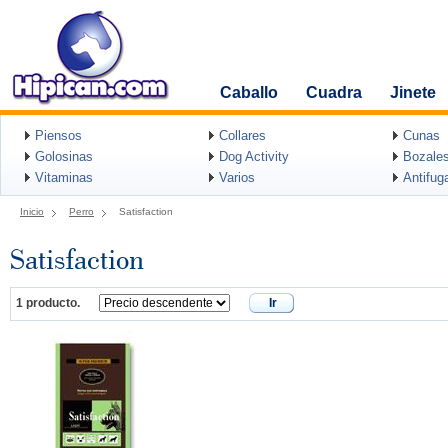
Caballo
Cuadra
Jinete
Piensos
Collares
Cunas
Golosinas
Dog Activity
Bozale
Vitaminas
Varios
Antifug
Inicio
Perro
Satisfaction
Satisfaction
1 producto.
Ir