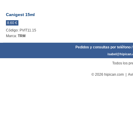
Canigest 15ml
8.60 €
Código: PVIT11.15
Marca:
TRM
Pedidos y consultas por teléfono /
isabel@hipican
Todos los pre
© 2026 hipican.com |
Avi