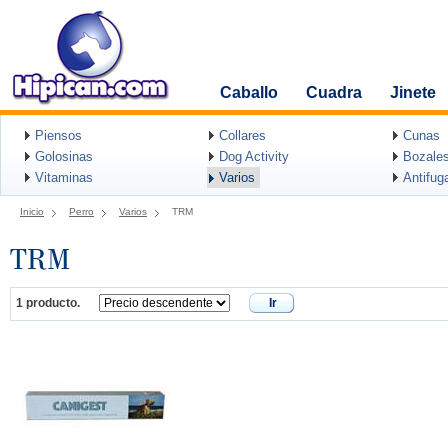
Caballo
Cuadra
Jinete
Piensos
Collares
Cunas
Golosinas
Dog Activity
Bozale
Vitaminas
Varios
Antifug
Inicio
Perro
Varios
TRM
TRM
1 producto.
Ir