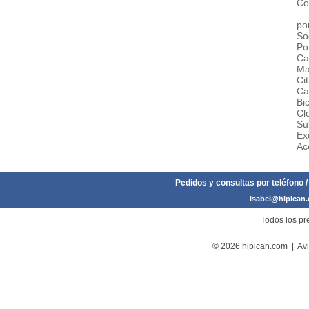
Co
po
So
Po
Ca
Ma
Ci
Ca
Bi
Cl
Su
Ex
Ac
Pedidos y consultas por teléfono /
isabel@hipican
Todos los pre
© 2026 hipican.com |
Avi