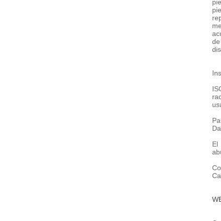
pi
pi
re
me
ac
de
di
In
IS
ra
us
Pa
Da
El
ab
Co
Ca
W