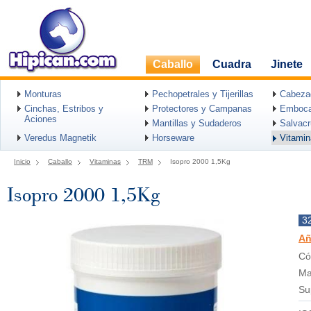
Caballo
Cuadra
Jinete
Monturas
Pechopetrales y Tijerillas
Cabeza
Cinchas, Estribos y
Protectores y Campanas
Emboca
Aciones
Mantillas y Sudaderos
Salvac
Veredus Magnetik
Horseware
Vitami
Inicio
Caballo
Vitaminas
TRM
Isopro 2000 1,5Kg
Isopro 2000 1,5Kg
3
Añ
Có
Ma
Su