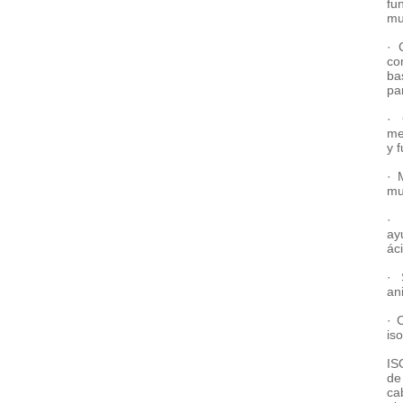
fu
mu
· 
co
ba
pa
· 
me
y 
· 
mu
· 
ay
áci
· 
an
· 
iso
IS
de
ca