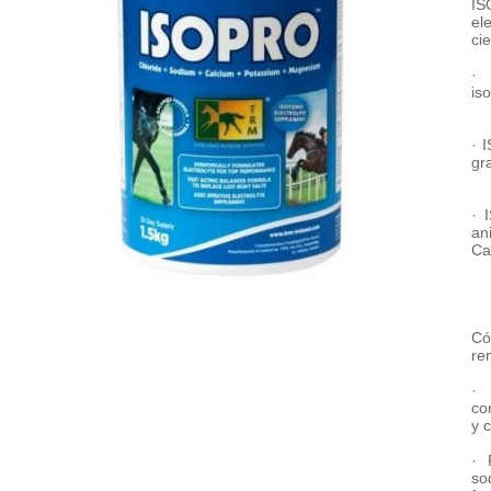
IS
el
ci
· 
is
· 
gr
· 
an
Ca
Có
re
· 
co
y 
· 
so