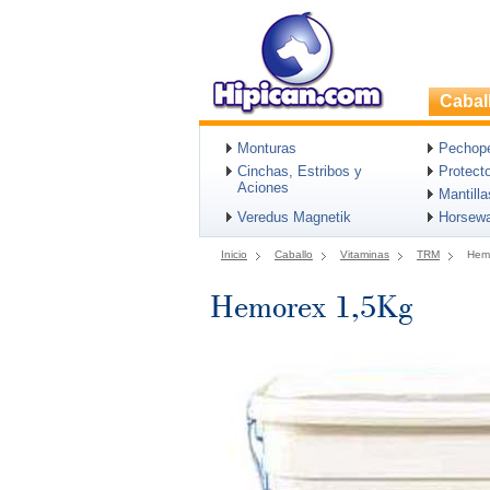
Cabal
Monturas
Pechopet
Cinchas, Estribos y
Protect
Aciones
Mantill
Veredus Magnetik
Horsew
Inicio
Caballo
Vitaminas
TRM
Hem
Hemorex 1,5Kg