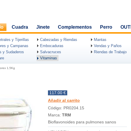
lo
Cuadra
Jinete
Complementos
Perro
OUT
rales y Tijerillas
Cabezadas y Riendas
Mantas
ores y Campanas
Embocaduras
Vendas y Paños
as y Sudaderos
Salvacruces
Riendas de Trabajo
are
Vitaminas
orex 1,5Kg
117.00 €
Añadir al carrito
Código: PR0204.15
Marca:
TRM
Bioflavonoides para pulmones sanos