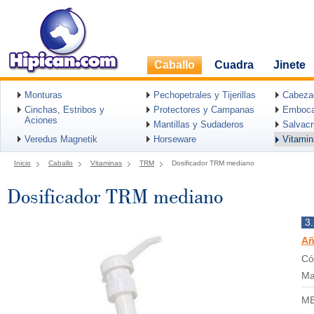
Caballo
Cuadra
Jinete
Monturas
Pechopetrales y Tijerillas
Cabeza
Cinchas, Estribos y
Protectores y Campanas
Emboca
Aciones
Mantillas y Sudaderos
Salvac
Veredus Magnetik
Horseware
Vitami
Inicio
Caballo
Vitaminas
TRM
Dosificador TRM mediano
Dosificador TRM mediano
3
Añ
Có
Ma
ME