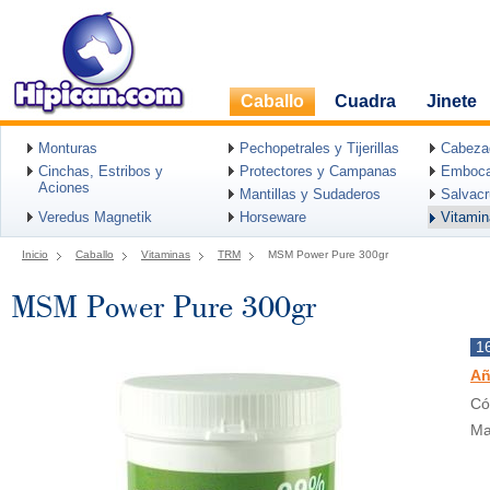
Caballo
Cuadra
Jinete
Monturas
Pechopetrales y Tijerillas
Cabeza
Cinchas, Estribos y
Protectores y Campanas
Emboca
Aciones
Mantillas y Sudaderos
Salvac
Veredus Magnetik
Horseware
Vitami
Inicio
Caballo
Vitaminas
TRM
MSM Power Pure 300gr
MSM Power Pure 300gr
1
Añ
Có
Ma