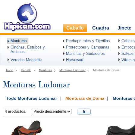
Caballo
Cuadra
Jinete
Monturas
Pechopetrales y Tijerillas
Cabeza
Cinchas, Estribos y
Protectores y Campanas
Emboca
Aciones
Mantillas y Sudaderos
Salvac
Veredus Magnetik
Horseware
Vitami
Inicio
Caballo
Monturas
Monturas Ludomar
Monturas de Doma
Monturas Ludomar
Todo Monturas Ludomar
|
Monturas de Doma
|
Monturas d
4 productos.
Ir