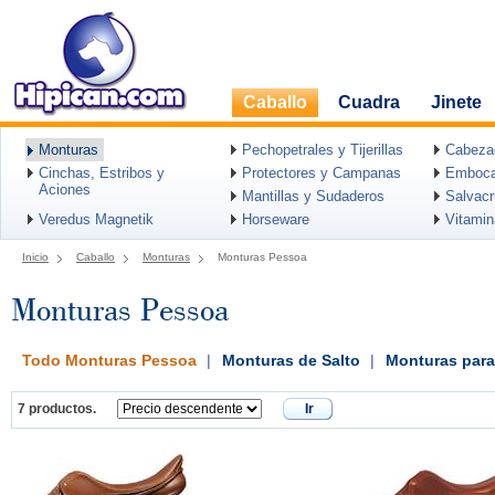
Caballo
Cuadra
Jinete
Monturas
Pechopetrales y Tijerillas
Cabeza
Cinchas, Estribos y
Protectores y Campanas
Emboca
Aciones
Mantillas y Sudaderos
Salvac
Veredus Magnetik
Horseware
Vitami
Inicio
Caballo
Monturas
Monturas Pessoa
Monturas Pessoa
Todo Monturas Pessoa
|
Monturas de Salto
|
Monturas par
7 productos.
Ir