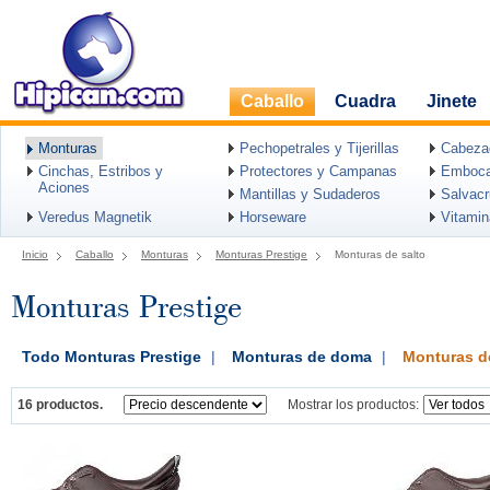
Caballo
Cuadra
Jinete
Monturas
Pechopetrales y Tijerillas
Cabeza
Cinchas, Estribos y
Protectores y Campanas
Emboca
Aciones
Mantillas y Sudaderos
Salvac
Veredus Magnetik
Horseware
Vitami
Inicio
Caballo
Monturas
Monturas Prestige
Monturas de salto
Monturas Prestige
Todo Monturas Prestige
|
Monturas de doma
|
Monturas d
16 productos.
Mostrar los productos: