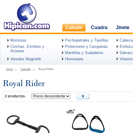
Caballo
Cuadra
Jinete
Monturas
Pechopetrales y Tijerillas
Cabeza
Cinchas, Estribos y
Protectores y Campanas
Emboca
Aciones
Mantillas y Sudaderos
Salvac
Veredus Magnetik
Horseware
Vitami
Inicio
Caballo
Royal Rider
Royal Rider
2 productos.
Ir