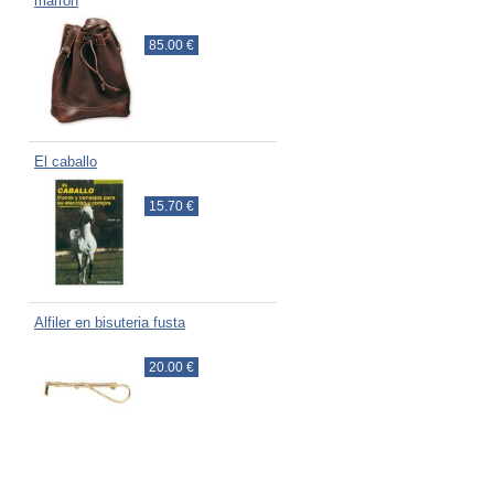
marrón
85.00 €
El caballo
15.70 €
Alfiler en bisuteria fusta
20.00 €