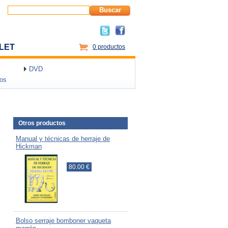
Buscar
LET
0 productos
DVD
dos
Otros productos
Manual y técnicas de herraje de
Hickman
80.00 €
Bolso serraje bomboner vaqueta