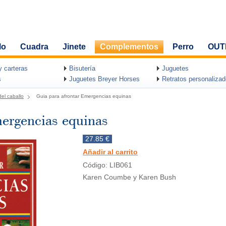
lo
Cuadra
Jinete
Complementos
Perro
OUT
y carteras
Bisutería
Juguetes
s
Juguetes Breyer Horses
Retratos personaliza
el caballo
Guia para afrontar Emergencias equinas
mergencias equinas
27.85 €
Añadir al carrito
Código: LIB061
Karen Coumbe y Karen Bush