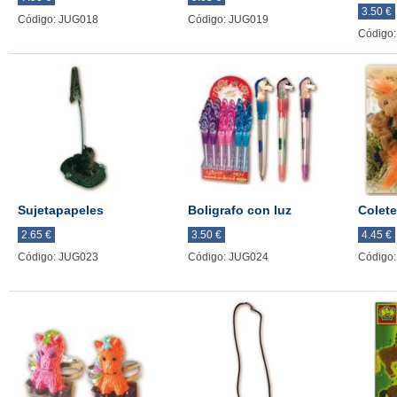
3.50 €
Código: JUG018
Código: JUG019
Código
Sujetapapeles
Boligrafo con luz
Colet
2.65 €
3.50 €
4.45 €
Código: JUG023
Código: JUG024
Código