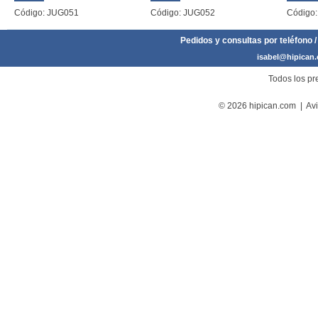
Código: JUG051
Código: JUG052
Código
Pedidos y consultas por teléfono /
isabel@hipican
Todos los pre
© 2026 hipican.com |
Avi