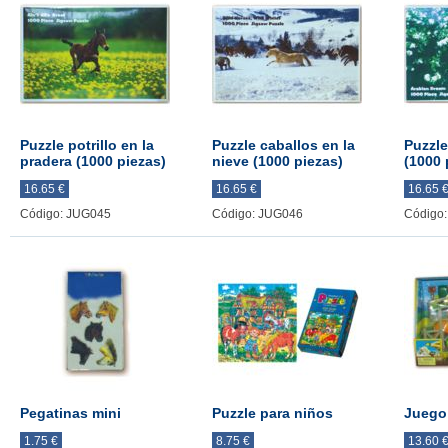
Puzzle potrillo en la
Puzzle caballos en la
Puzzle
pradera (1000 piezas)
nieve (1000 piezas)
(1000 
16.65 €
16.65 €
16.65 
Código: JUG045
Código: JUG046
Código
Pegatinas mini
Puzzle para niños
Juego
1.75 €
8.75 €
13.60 