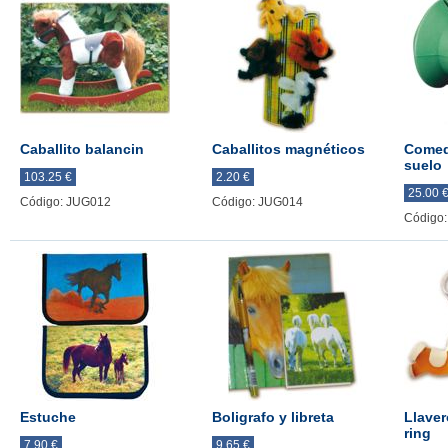
Caballito balancin
Caballitos magnéticos
Comed
suelo
103.25 €
2.20 €
25.00 
Código: JUG012
Código: JUG014
Código
Estuche
Boligrafo y libreta
Llaver
ring
7.90 €
9.65 €