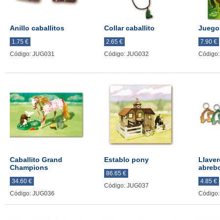
Anillo caballitos
Collar caballito
Juego
1.75 €
2.65 €
7.90 €
Código: JUG031
Código: JUG032
Código
Caballito Grand
Establo pony
Llaver
Champions
abrebo
86.65 €
34.60 €
4.85 €
Código: JUG037
Código: JUG036
Código