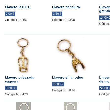
Llavero R.H.F.E
Llavero caballito
Llaver
grand
7.00 €
3.50 €
14.00 
Código: REG107
Código: REG108
Código
Llavero cabezada
Llavero silla rodeo
Llaver
vaquera
de mo
10.00 €
10.00 €
53.00 
Código: REG124
Código: REG123
Código