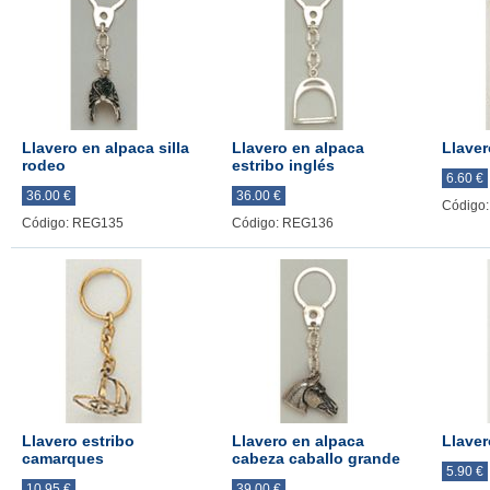
Llavero en alpaca silla
Llavero en alpaca
Llaver
rodeo
estribo inglés
6.60 €
36.00 €
36.00 €
Código
Código: REG135
Código: REG136
Llavero estribo
Llavero en alpaca
Llaver
camarques
cabeza caballo grande
5.90 €
10.95 €
39.00 €