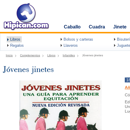
Caballo
Cuadra
Jinete
Libros
Bolsos y carteras
Bisuter
Regalos
Llaveros
Juguete
Inicio
Complementos
Libros
Infantiles
Jóvenes jinetes
Jóvenes jinetes
1
Añ
Có
Edi
Un
Lu