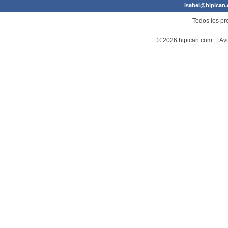
isabel@hipican
Todos los pre
© 2026 hipican.com |
Avi