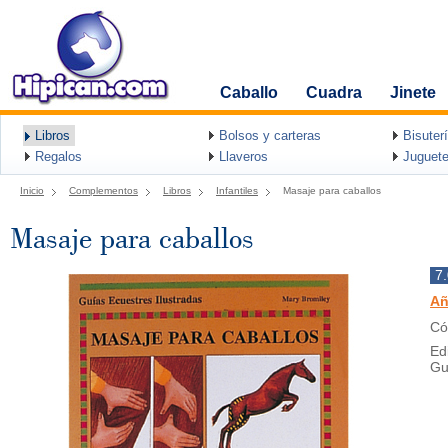
Caballo
Cuadra
Jinete
Libros
Bolsos y carteras
Bisuter
Regalos
Llaveros
Juguete
Inicio
Complementos
Libros
Infantiles
Masaje para caballos
Masaje para caballos
7
Añ
Có
Ed
Gu