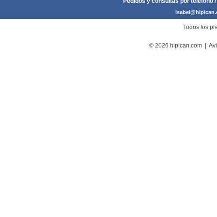
Pedidos y consultas por teléfono /
isabel@hipican
Todos los pre
© 2026 hipican.com |
Avi