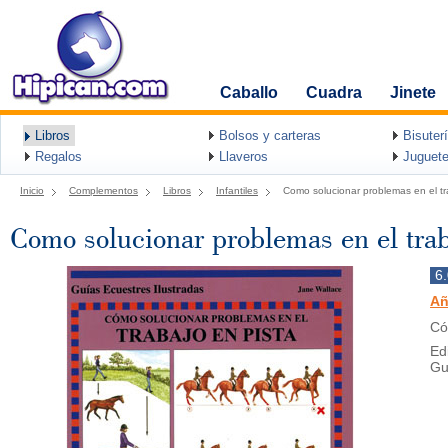
Caballo
Cuadra
Jinete
Libros
Bolsos y carteras
Bisuter
Regalos
Llaveros
Juguete
Inicio
Complementos
Libros
Infantiles
Como solucionar problemas en el tr
Como solucionar problemas en el trab
6
Añ
Có
Ed
Gu