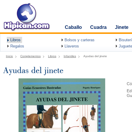
Caballo
Cuadra
Jinete
Libros
Bolsos y carteras
Bisuter
Regalos
Llaveros
Juguete
Inicio
Complementos
Libros
Infantiles
Ayudas del jinete
Ayudas del jinete
Có
Ed
Gu