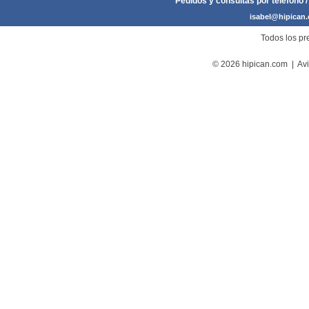
Pedidos y consultas por teléfono /
isabel@hipican
Todos los pre
© 2026 hipican.com |
Avi