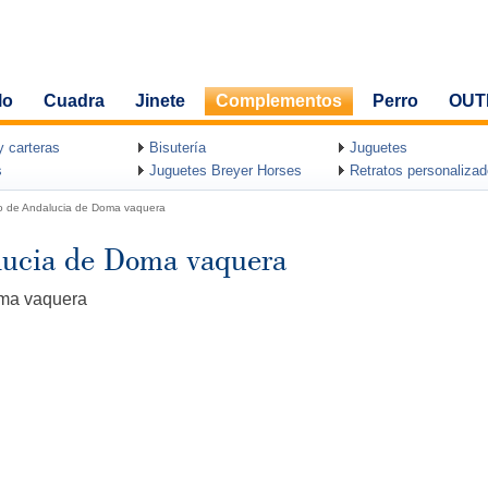
lo
Cuadra
Jinete
Complementos
Perro
OUT
y carteras
Bisutería
Juguetes
s
Juguetes Breyer Horses
Retratos personaliza
 de Andalucia de Doma vaquera
ucia de Doma vaquera