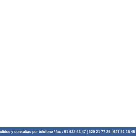
didos y consultas por teléfono / fax :
91 632 63 47
| 629 21 77 25 | 647 51 16 45