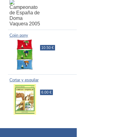
Cojin pony
10.50 €
Cortar y esquilar
6.00 €