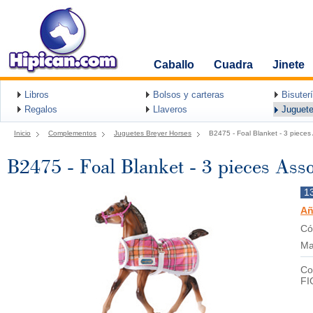
Caballo
Cuadra
Jinete
Libros
Bolsos y carteras
Bisuter
Regalos
Llaveros
Juguete
Inicio
Complementos
Juguetes Breyer Horses
B2475 - Foal Blanket - 3 pieces 
B2475 - Foal Blanket - 3 pieces Asso
1
Añ
Có
Ma
Co
FI