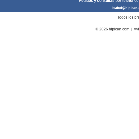
Pedidos y consultas por teléfono /
isabel@hipican
Todos los pre
© 2026 hipican.com |
Avi