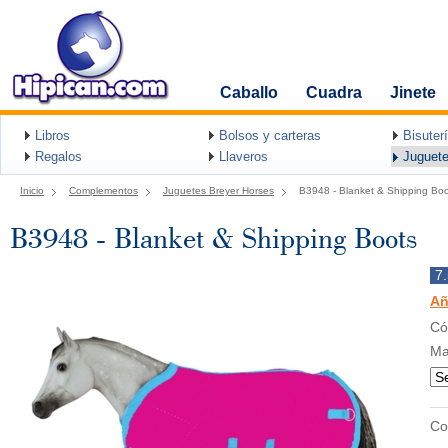
Caballo
Cuadra
Jinete
Libros
Bolsos y carteras
Bisuter
Regalos
Llaveros
Juguete
Inicio
Complementos
Juguetes Breyer Horses
B3948 - Blanket & Shipping Bo
B3948 - Blanket & Shipping Boots
7
Añ
Có
Ma
Co