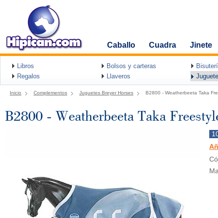
Caballo
Cuadra
Jinete
Libros
Bolsos y carteras
Bisuter
Regalos
Llaveros
Juguete
Inicio
Complementos
Juguetes Breyer Horses
B2800 - Weatherbeeta Taka Fre
B2800 - Weatherbeeta Taka Freestyl
1
Añ
Có
Ma