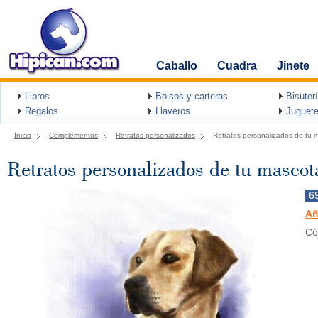
Caballo
Cuadra
Jinete
Libros
Bolsos y carteras
Bisuter
Regalos
Llaveros
Juguete
Inicio
Complementos
Retratos personalizados
Retratos personalizados de tu 
Retratos personalizados de tu mascot
6
Añ
Có