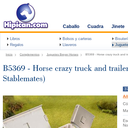
Caballo
Cuadra
Jinete
Libros
Bolsos y carteras
Bisuter
Regalos
Llaveros
Juguete
Inicio
Complementos
Juguetes Breyer Horses
B5369 - Horse crazy truck and tr
B5369 - Horse crazy truck and traile
Stablemates)
3
Añ
Có
Ma
Es
No