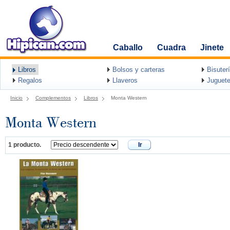
Caballo
Cuadra
Jinete
Libros
Bolsos y carteras
Bisuter
Regalos
Llaveros
Juguete
Inicio
Complementos
Libros
Monta Western
Monta Western
1 producto.
Ir