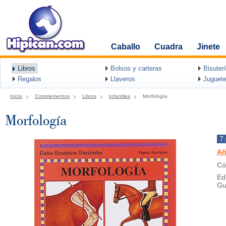
Caballo
Cuadra
Jinete
Libros
Bolsos y carteras
Bisuter
Regalos
Llaveros
Juguete
Inicio
Complementos
Libros
Infantiles
Morfología
Morfología
7
Añ
Có
Ed
Gu