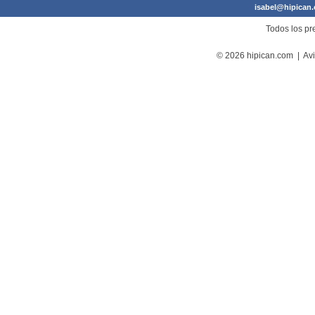
isabel@hipican
Todos los pre
© 2026 hipican.com |
Avi