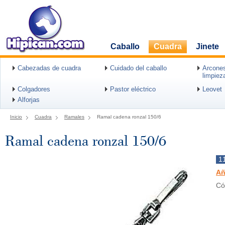
Caballo
Cuadra
Jinete
Cabezadas de cuadra
Cuidado del caballo
Arcones
limpiez
Colgadores
Pastor eléctrico
Leovet
Alforjas
Inicio
Cuadra
Ramales
Ramal cadena ronzal 150/6
Ramal cadena ronzal 150/6
1
Añ
Có