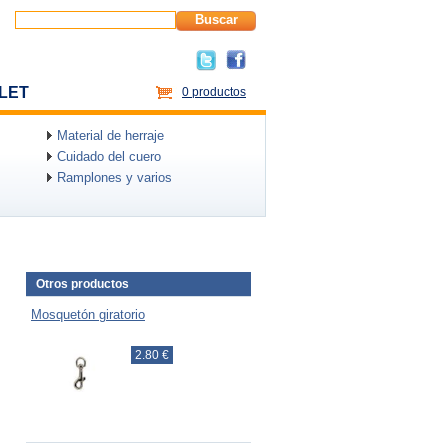
Buscar
LET
0 productos
Material de herraje
Cuidado del cuero
Ramplones y varios
Otros productos
Mosquetón giratorio
2.80 €