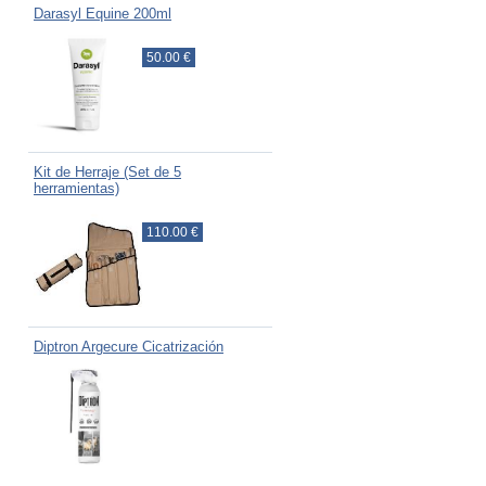
Darasyl Equine 200ml
50.00 €
Kit de Herraje (Set de 5
herramientas)
110.00 €
Diptron Argecure Cicatrización