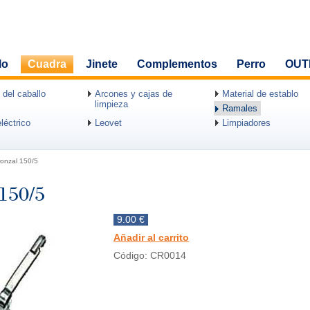
lo
Cuadra
Jinete
Complementos
Perro
OUT
 del caballo
Arcones y cajas de
Material de establo
limpieza
Ramales
léctrico
Leovet
Limpiadores
onzal 150/5
 150/5
9.00 €
Añadir al carrito
Código: CR0014