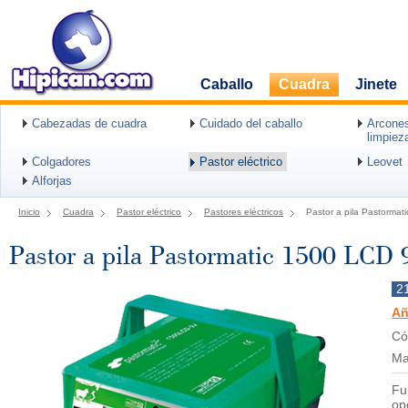
Caballo
Cuadra
Jinete
Cabezadas de cuadra
Cuidado del caballo
Arcones
limpiez
Colgadores
Pastor eléctrico
Leovet
Alforjas
Inicio
Cuadra
Pastor eléctrico
Pastores eléctricos
Pastor a pila Pastorma
Pastor a pila Pastormatic 1500 LCD
2
Añ
Có
Ma
Fu
op