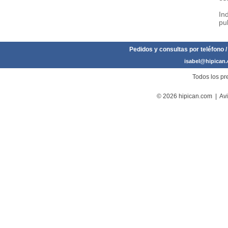
In
pu
Pedidos y consultas por teléfono /
isabel@hipican
Todos los pre
© 2026 hipican.com |
Avi