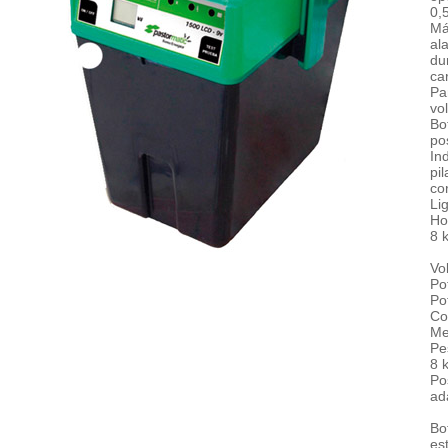
0,
Má
a
dur
ca
Pa
vol
Bo
po
In
pi
cor
Li
Ho
8 
Vol
Po
Pot
Co
Me
Pe
8 
Po
ad
Bo
es